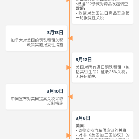
•根据232条款对药品发起调查
欧盟:
• 欧盟对美国进口商品实施第
一轮报复性关税
3月13日
加拿大对美国的钢铁和铝关税
政策实施报复性措施
3月12日
美国对所有进口钢铁和铝（包
括其衍生品）征收25%关税，
无任何豁免
3月10日
中国宣布对美国提高关税采取
反制措施
3月6日
美国：
• 调整支持汽车供应链的关税
• 对非《美墨加三国协议》的