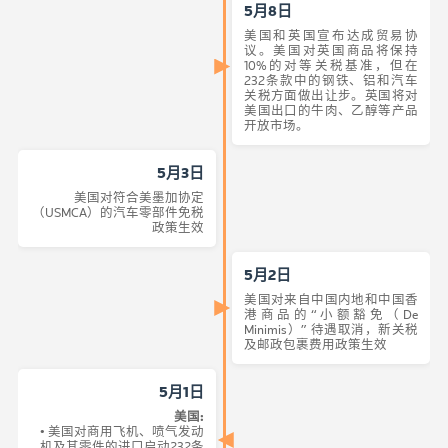
5月8日
美国和英国宣布达成贸易协
议。美国对英国商品将保持
10%的对等关税基准，但在
232条款中的钢铁、铝和汽车
关税方面做出让步。英国将对
美国出口的牛肉、乙醇等产品
开放市场。
5月3日
美国对符合美墨加协定
（USMCA）的汽车零部件免税
政策生效
5月2日
美国对来自中国内地和中国香
港商品的“小额豁免（De
Minimis）” 待遇取消，新关税
及邮政包裹费用政策生效
5月1日
美国:
• 美国对商用飞机、喷气发动
机及其零件的进口启动232条