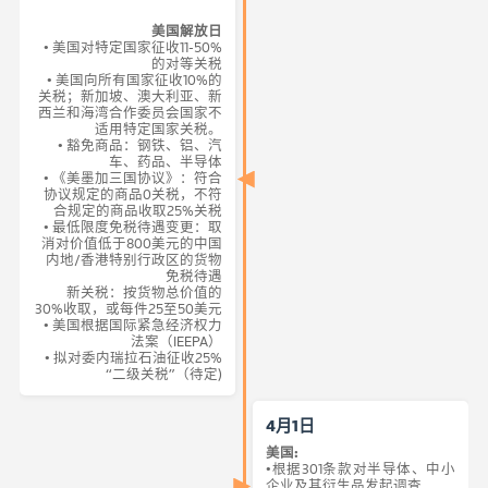
美国解放日
• 美国对特定国家征收11-50%
的对等关税
• 美国向所有国家征收10%的
关税；新加坡、澳大利亚、新
西兰和海湾合作委员会国家不
适用特定国家关税。
• 豁免商品：钢铁、铝、汽
车、药品、半导体
• 《美墨加三国协议》：符合
协议规定的商品0关税，不符
合规定的商品收取25%关税
• 最低限度免税待遇变更：取
消对价值低于800美元的中国
内地/香港特别行政区的货物
免税待遇
新关税：按货物总价值的
30%收取，或每件25至50美元
• 美国根据国际紧急经济权力
法案（IEEPA）
• 拟对委内瑞拉石油征收25%
“二级关税”（待定)
4月1日
美国:
•根据301条款对半导体、中小
企业及其衍生品发起调查