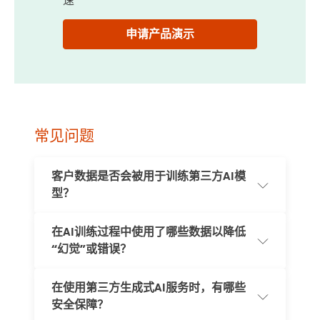
速
申请产品演示
常见问题
客户数据是否会被用于训练第三方AI模
型？
在AI训练过程中使用了哪些数据以降低
汤森路透不允许第三方AI模型保留或使用客户数据进行训
“幻觉”或错误？
练。我们制定了严格的政策和标准来规范数据与AI策略，
并设有专门的项目确保AI和大型语言模型（LLM）的质量
与合规使用。我们已采纳一套人工智能与伦理原则，相关
在使用第三方生成式AI服务时，有哪些
信息可在我们的AI@Thomson Reuters官方网站上查看。
CoCounsel Drafting 采用检索增强生成（RAG）方法，基
安全保障？
于Practical Law的内容集训练AI模型。系统生成的回应将
包含来源引用，提升透明度，便于用户核实所依据的原始