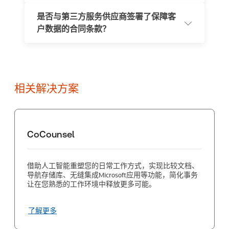
语言内容。我们强烈建议客户对所有AI生成内容进行验
是否与第三方服务供应商签署了保障客
证。
我们当前通过Microsoft Azure北美服务器访问底层AI模
户数据的合同条款？
型，使用零数据保留API，为CoCounsel Drafting用户提供
由微软支持的最先进数据安全控制保障。
汤森路透与所有服务供应商签署的合同中均明确规定，禁
止大型语言模型提供商保留或使用我们的数据来训练其模
型。
相关解决方案
CoCounsel
借助人工智能重塑您的日常工作方式，实现比较文档、
导航存储库、无缝集成Microsoft应用等功能，简化事务
让在您熟悉的工作环境中释放更多可能。
了解更多